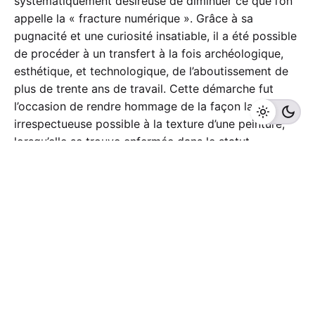
systématiquement désireuse de diminuer ce que l’on
appelle la « fracture numérique ». Grâce à sa
pugnacité et une curiosité insatiable, il a été possible
de procéder à un transfert à la fois archéologique,
esthétique, et technologique, de l’aboutissement de
plus de trente ans de travail. Cette démarche fut
l’occasion de rendre hommage de la façon la moins
irrespectueuse possible à la texture d’une peinture,
lorsqu’elle se trouve enfermée dans le statut
informatique de l’image. La technique, fût-elle
manuelle, informatique, pixellaire, se doit de rentrer
dans une cohésion abouchant le mieux possible à
l’esprit et à l’intimité créative de l’artiste.
Book 2013 – Créations Print et Digitales
mail:
louis.baptiste.gourgouillon@gmail.com